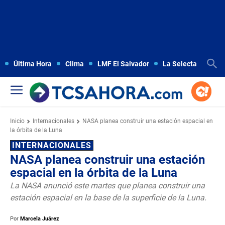
Última Hora
Clima
LMF El Salvador
La Selecta
Copa
Inicio
Internacionales
NASA planea construir una estación espacial en
la órbita de la Luna
INTERNACIONALES
NASA planea construir una estación
espacial en la órbita de la Luna
La NASA anunció este martes que planea construir una
estación espacial en la base de la superficie de la Luna.
Por
Marcela Juárez