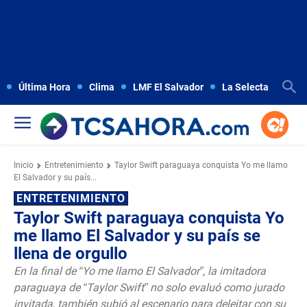
Última Hora
Clima
LMF El Salvador
La Selecta
Copa
Inicio
Entretenimiento
Taylor Swift paraguaya conquista Yo me llamo
El Salvador y su país...
ENTRETENIMIENTO
Taylor Swift paraguaya conquista Yo
me llamo El Salvador y su país se
llena de orgullo
En la final de “Yo me llamo El Salvador”, la imitadora
paraguaya de “Taylor Swift” no solo evaluó como jurado
invitada, también subió al escenario para deleitar con su