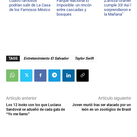
Cuatro famosos
Parque Nacional El
¡Larissa Graniello
podrían salir de La Casa
Imposible: un rincón
cumple 33! Así la
de los Famosos México
entre cascadas y
sorprendieron en “
bosques
la Mañana”
TAGS
Entretenimiento El Salvador
Taylor Swift
Artículo anterior
Artículo siguiente
Los 12 looks con los que Luciana
Joven murió tras ser atacado por un
Sandoval se adueñó de cada gala de
león en un zoológico de Brasil
“Yo me llamo”