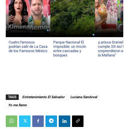
Cuatro famosos
Parque Nacional El
¡Larissa Graniello
podrían salir de La Casa
Imposible: un rincón
cumple 33! Así la
de los Famosos México
entre cascadas y
sorprendieron en “
bosques
la Mañana”
TAGS
Entretenimiento El Salvador
Luciana Sandoval
Yo me llamo