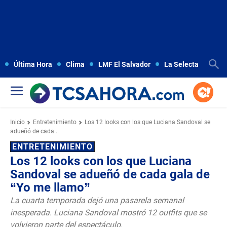
Última Hora
Clima
LMF El Salvador
La Selecta
Copa
Inicio
Entretenimiento
Los 12 looks con los que Luciana Sandoval se
adueñó de cada...
ENTRETENIMIENTO
Los 12 looks con los que Luciana
Sandoval se adueñó de cada gala de
“Yo me llamo”
La cuarta temporada dejó una pasarela semanal
inesperada. Luciana Sandoval mostró 12 outfits que se
volvieron parte del espectáculo.