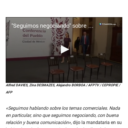
"Seguimos negociando" sobre aranceles, dice Sheinbaum tras llamada con Trump
0
Alfred DAVIES, Zina DESMAZES, Alejandro BORBOA / AFPTV / CEPROPIE /
s
AFP
e
c
o
n
«Seguimos hablando sobre los temas comerciales. Nada
d
en particular, sino que seguimos negociando, con buena
s
o
relación y buena comunicación»,
dijo la mandataria en su
f