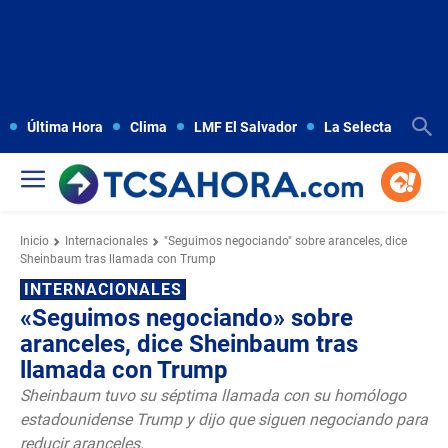
Última Hora
Clima
LMF El Salvador
La Selecta
Copa
Inicio
Internacionales
"Seguimos negociando" sobre aranceles, dice
Sheinbaum tras llamada con Trump
INTERNACIONALES
«Seguimos negociando» sobre
aranceles, dice Sheinbaum tras
llamada con Trump
Sheinbaum tuvo su séptima llamada con su homólogo
estadounidense Trump y dijo que siguen negociando para
reducir aranceles.