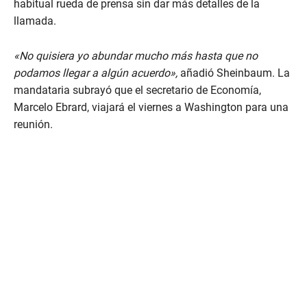
habitual rueda de prensa sin dar más detalles de la
1
m
llamada.
i
n
u
«No quisiera yo abundar mucho más hasta que no
t
e
podamos llegar a algún acuerdo»,
añadió Sheinbaum. La
,
mandataria subrayó que el secretario de Economía,
2
5
Marcelo Ebrard, viajará el viernes a Washington para una
s
reunión.
e
c
o
n
d
s