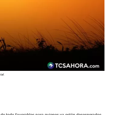
ial.
n de todo favorables para quienes ya están desesperados