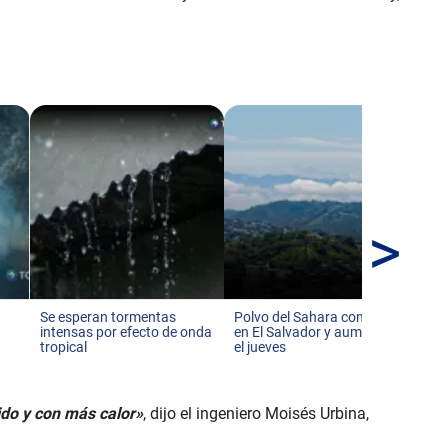
>
MA
tor
no
Se esperan tormentas
Polvo del Sahara continúa
intensas por efecto de onda
en El Salvador y aumentará
tropical
el jueves
ido y con más calor»
, dijo el ingeniero Moisés Urbina,