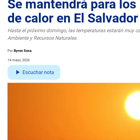
Se mantendrá para los 
de calor en El Salvador
Hasta el próximo domingo, las temperaturas estarán muy cáli
Ambiente y Recursos Naturales.
Por
Byron Sosa
14 mayo, 2026
Escuchar nota