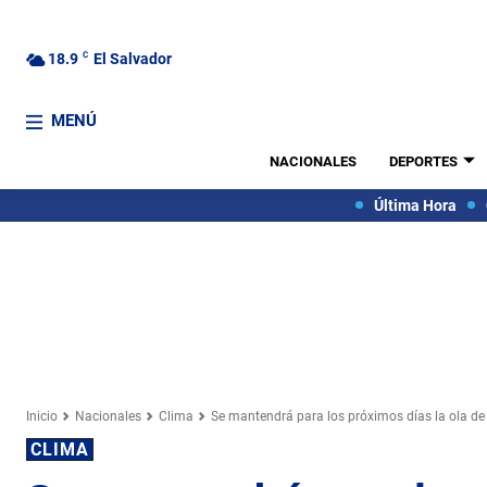
18.9
C
El Salvador
MENÚ
NACIONALES
DEPORTES
Última Hora
Inicio
Nacionales
Clima
Se mantendrá para los próximos días la ola de c
CLIMA