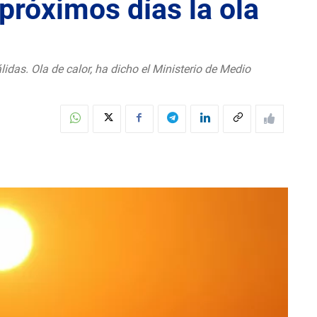
próximos días la ola
das. Ola de calor, ha dicho el Ministerio de Medio