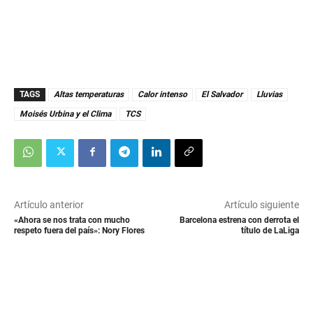
7
s
e
c
o
n
d
s
TAGS
Altas temperaturas
Calor intenso
El Salvador
Lluvias
Moisés Urbina y el Clima
TCS
Artículo anterior
Artículo siguiente
«Ahora se nos trata con mucho
Barcelona estrena con derrota el
respeto fuera del país»: Nory Flores
título de LaLiga