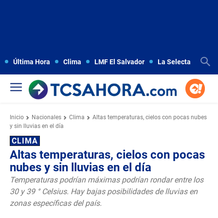
Última Hora
Clima
LMF El Salvador
La Selecta
Copa
Inicio
Nacionales
Clima
Altas temperaturas, cielos con pocas nubes
y sin lluvias en el día
CLIMA
Altas temperaturas, cielos con pocas
nubes y sin lluvias en el día
Temperaturas podrían máximas podrían rondar entre los
30 y 39 ° Celsius. Hay bajas posibilidades de lluvias en
zonas específicas del país.