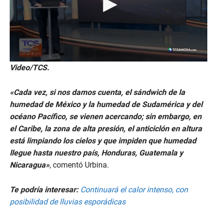
0
Video/TCS.
s
e
c
«Cada vez, si nos damos cuenta, el sándwich de la
o
n
humedad de México y la humedad de Sudamérica y del
d
océano Pacífico, se vienen acercando; sin embargo, en
s
o
el Caribe, la zona de alta presión, el anticiclón en altura
f
está limpiando los cielos y que impiden que humedad
9
m
llegue hasta nuestro país, Honduras, Guatemala y
i
Nicaragua»
, comentó Urbina.
n
u
t
e
Te podría interesar:
Continuará el calor intenso, con
s
posibilidad de lluvias esporádicas
,
3