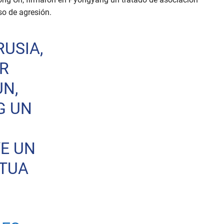
so de agresión.
RUSIA,
ER
N,
G UN
YE UN
UTUA