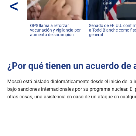
<
u
t
e
,
2
6
OPS llama a reforzar
Senado de EE.UU. confi
s
vacunación y vigilancia por
a Todd Blanche como fis
aumento de sarampión
general
e
c
o
n
d
s
¿Por qué tienen un acuerdo de 
V
o
l
u
Moscú está aislado diplomáticamente desde el inicio de la i
m
e
bajo sanciones internacionales por su programa nuclear. El p
9
otras cosas, una asistencia en caso de un ataque en cualqui
0
%