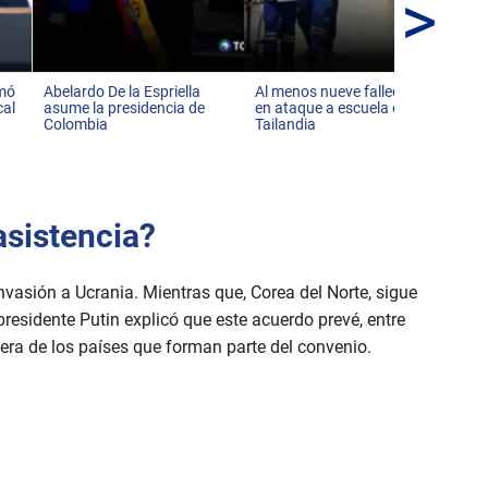
>
Tr
eje
ci
rmó
Abelardo De la Espriella
Al menos nueve fallecidos
cal
asume la presidencia de
en ataque a escuela en
Colombia
Tailandia
asistencia?
nvasión a Ucrania. Mientras que, Corea del Norte, sigue
residente Putin explicó que este acuerdo prevé, entre
era de los países que forman parte del convenio.