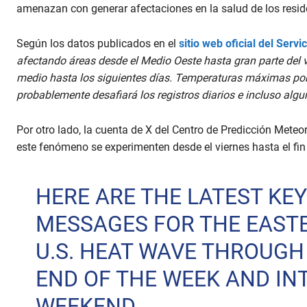
l
amenazan con generar afectaciones en la salud de los resi
u
m
e
Según los datos publicados en el
sitio web oficial del Serv
9
0
afectando áreas desde el Medio Oeste hasta gran parte del va
%
medio hasta los siguientes días. Temperaturas máximas por 
probablemente desafiará los registros diarios e incluso alg
Por otro lado, la cuenta de X del Centro de Predicción Mete
este fenómeno se experimenten desde el viernes hasta el f
HERE ARE THE LATEST KEY
MESSAGES FOR THE EAST
U.S. HEAT WAVE THROUGH
END OF THE WEEK AND IN
WEEKEND.