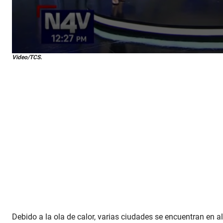
0
Video/TCS.
s
e
c
o
n
d
s
o
f
3
1
s
e
c
o
n
d
s
V
o
Debido a la ola de calor, varias ciudades se encuentran en 