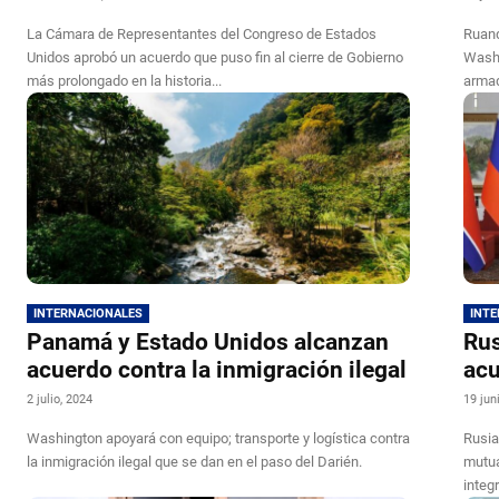
La Cámara de Representantes del Congreso de Estados
Ruand
Unidos aprobó un acuerdo que puso fin al cierre de Gobierno
Washi
más prolongado en la historia...
arma
INTERNACIONALES
INT
Panamá y Estado Unidos alcanzan
Rus
acuerdo contra la inmigración ilegal
acu
2 julio, 2024
19 jun
Washington apoyará con equipo; transporte y logística contra
Rusia
la inmigración ilegal que se dan en el paso del Darién.
mutua
integ