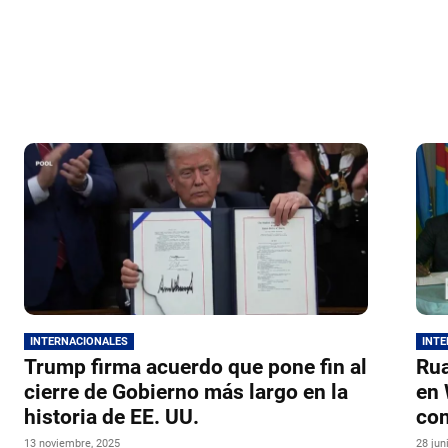
INTERNACIONALES
INT
Trump firma acuerdo que pone fin al
Rua
cierre de Gobierno más largo en la
en 
historia de EE. UU.
con
13 noviembre, 2025
28 jun