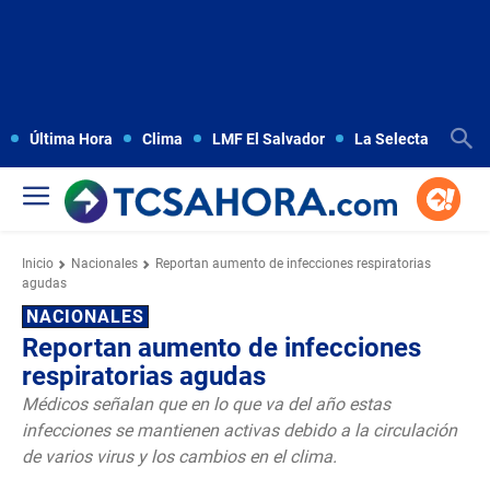
Última Hora
Clima
LMF El Salvador
La Selecta
Copa
Inicio
Nacionales
Reportan aumento de infecciones respiratorias
agudas
NACIONALES
Reportan aumento de infecciones
respiratorias agudas
Médicos señalan que en lo que va del año estas
infecciones se mantienen activas debido a la circulación
de varios virus y los cambios en el clima.