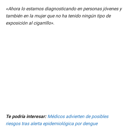
2
m
«Ahora lo estamos diagnosticando en personas jóvenes y
i
n
también en la mujer que no ha tenido ningún tipo de
u
exposición al cigarrillo».
t
e
s
,
5
2
s
e
c
o
n
d
s
Te podría interesar:
Médicos advierten de posibles
riesgos tras alerta epidemiológica por dengue