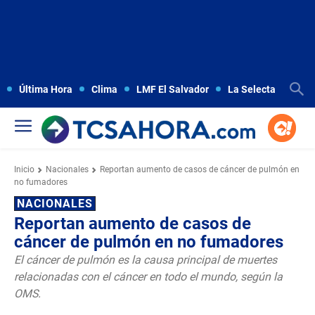
Última Hora
Clima
LMF El Salvador
La Selecta
Copa
Inicio
Nacionales
Reportan aumento de casos de cáncer de pulmón en
no fumadores
NACIONALES
Reportan aumento de casos de
cáncer de pulmón en no fumadores
El cáncer de pulmón es la causa principal de muertes
relacionadas con el cáncer en todo el mundo, según la
OMS.