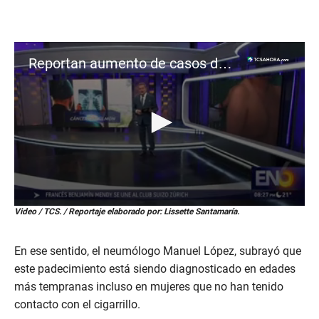
Reportan aumento de casos de cáncer de pulmón en no fumadores
0
Video / TCS. / Reportaje elaborado por: Lissette Santamaría.
s
e
c
En ese sentido, el neumólogo Manuel López, subrayó que
o
n
este padecimiento está siendo diagnosticado en edades
d
más tempranas incluso en mujeres que no han tenido
s
o
contacto con el cigarrillo.
f