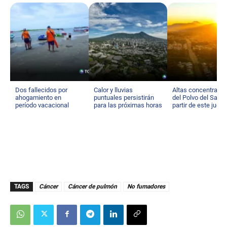
Dos fallecidos por
Calor y lluvias
Altas concentraci
ahogamiento en
puntuales persistirán
del Polvo del Sahar
período vacacional
para las próximas horas
partir de este juev
TAGS
Cáncer
Cáncer de pulmón
No fumadores