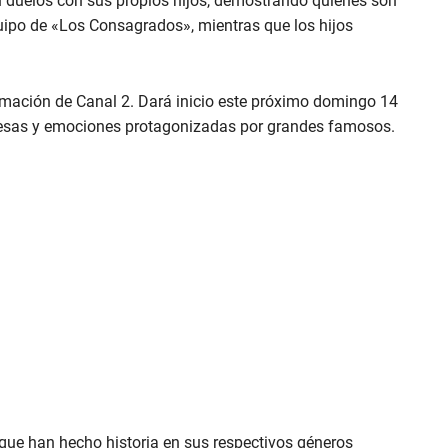
n duelos con sus propios hijos, demostrando quiénes son
quipo de «Los Consagrados», mientras que los hijos
ramación de Canal 2. Dará inicio este próximo domingo 14
presas y emociones protagonizadas por grandes famosos.
que han hecho historia en sus respectivos géneros