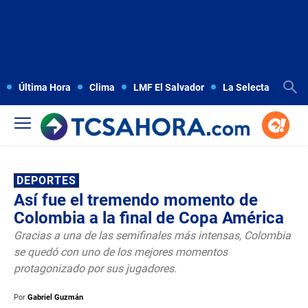
Última Hora
Clima
LMF El Salvador
La Selecta
Copa
DEPORTES
Así fue el tremendo momento de
Colombia a la final de Copa América
Gracias a una de las semifinales más intensas, Colombia
se quedó con uno de los mejores momentos
protagonizado por sus jugadores.
Por
Gabriel Guzmán