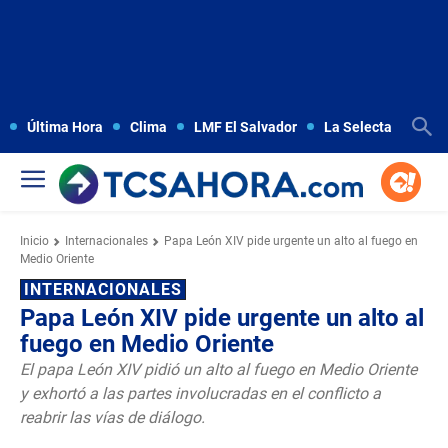
Última Hora
Clima
LMF El Salvador
La Selecta
Copa
Inicio
Internacionales
Papa León XIV pide urgente un alto al fuego en
Medio Oriente
INTERNACIONALES
Papa León XIV pide urgente un alto al
fuego en Medio Oriente
El papa León XIV pidió un alto al fuego en Medio Oriente
y exhortó a las partes involucradas en el conflicto a
reabrir las vías de diálogo.