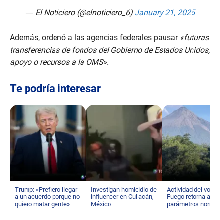
— El Noticiero (@elnoticiero_6)
January 21, 2025
Además, ordenó a las agencias federales pausar
«futuras
transferencias de fondos del Gobierno de Estados Unidos,
apoyo o recursos a la OMS».
Te podría interesar
Trump: «Prefiero llegar
Investigan homicidio de
Actividad del volcá
a un acuerdo porque no
influencer en Culiacán,
Fuego retorna a su
quiero matar gente»
México
parámetros norma