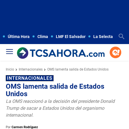
Última Hora
Clima
LMF El Salvador
La Selecta
Copa
Inicio
Internacionales
OMS lamenta salida de Estados Unidos
INTERNACIONALES
OMS lamenta salida de Estados
Unidos
La OMS reaccionó a la decisión del presidente Donald
Trump de sacar a Estados Unidos del organismo
internacional.
Por
Carmen Rodríguez