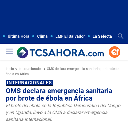
Última Hora
Clima
LMF El Salvador
La Selecta
Copa
Inicio
Internacionales
OMS declara emergencia sanitaria por brote de
ébola en África
INTERNACIONALES
OMS declara emergencia sanitaria
por brote de ébola en África
El brote del ébola en la República Democrática del Congo
y en Uganda, llevó a la OMS a declarar emergencia
sanitaria internacional.