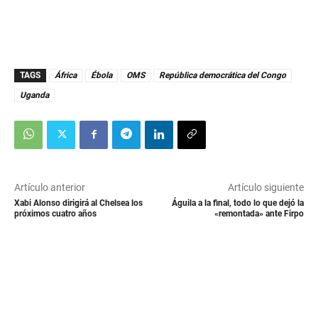
TAGS
África
Ébola
OMS
República democrática del Congo
Uganda
Artículo anterior
Artículo siguiente
Xabi Alonso dirigirá al Chelsea los
Águila a la final, todo lo que dejó la
próximos cuatro años
«remontada» ante Firpo