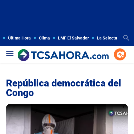
Última Hora
Clima
LMF El Salvador
La Selecta
Copa
República democrática del
Congo