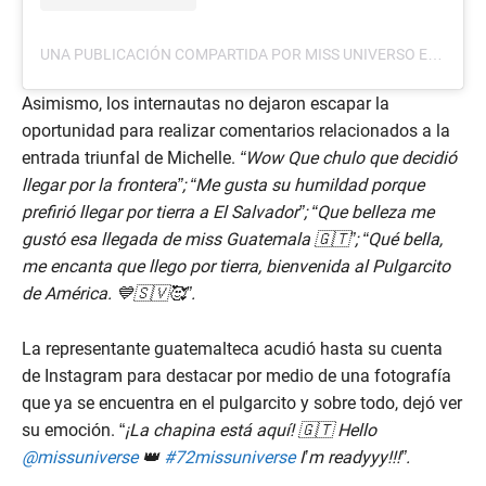
UNA PUBLICACIÓN COMPARTIDA POR MISS UNIVERSO EL SALVADOR (@MISSUNIVERSOSV)
Asimismo, los internautas no dejaron escapar la
oportunidad para realizar comentarios relacionados a la
entrada triunfal de Michelle.
“Wow Que chulo que decidió
llegar por la frontera”; “Me gusta su humildad porque
prefirió llegar por tierra a El Salvador”; “Que belleza me
gustó esa llegada de miss Guatemala 🇬🇹”; “Qué bella,
me encanta que llego por tierra, bienvenida al Pulgarcito
de América. 💙🇸🇻🥰”.
La representante guatemalteca acudió hasta su cuenta
de Instagram para destacar por medio de una fotografía
que ya se encuentra en el pulgarcito y sobre todo, dejó ver
su emoción. “
¡La chapina está aquí! 🇬🇹 Hello
@missuniverse
👑
#72missuniverse
I’m readyyy!!!”.