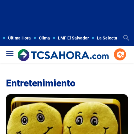
Última Hora
Clima
LMF El Salvador
La Selecta
Copa
Entretenimiento