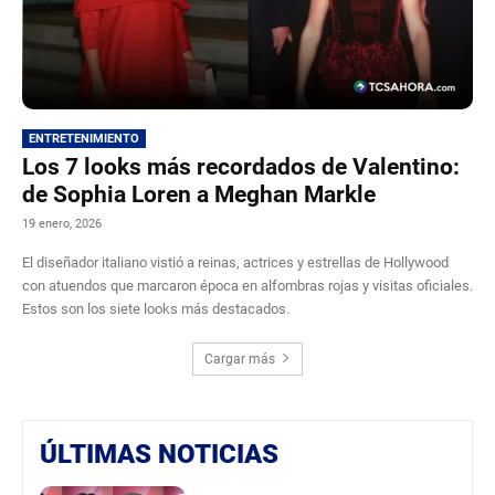
ENTRETENIMIENTO
Los 7 looks más recordados de Valentino:
de Sophia Loren a Meghan Markle
19 enero, 2026
El diseñador italiano vistió a reinas, actrices y estrellas de Hollywood
con atuendos que marcaron época en alfombras rojas y visitas oficiales.
Estos son los siete looks más destacados.
Cargar más
ÚLTIMAS NOTICIAS