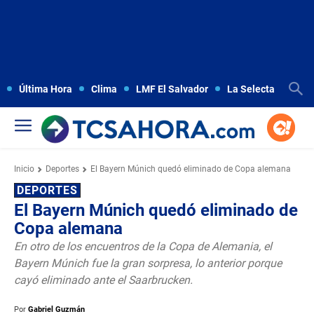
Última Hora
Clima
LMF El Salvador
La Selecta
Copa
Inicio
Deportes
El Bayern Múnich quedó eliminado de Copa alemana
DEPORTES
El Bayern Múnich quedó eliminado de
Copa alemana
En otro de los encuentros de la Copa de Alemania, el
Bayern Múnich fue la gran sorpresa, lo anterior porque
cayó eliminado ante el Saarbrucken.
Por
Gabriel Guzmán