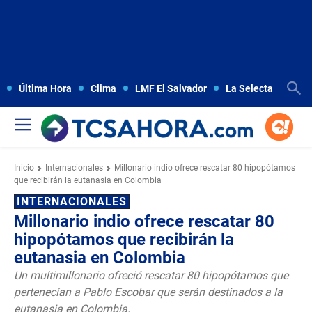
Última Hora
Clima
LMF El Salvador
La Selecta
Copa
Inicio
Internacionales
Millonario indio ofrece rescatar 80 hipopótamos
que recibirán la eutanasia en Colombia
INTERNACIONALES
Millonario indio ofrece rescatar 80
hipopótamos que recibirán la
eutanasia en Colombia
Un multimillonario ofreció rescatar 80 hipopótamos que
pertenecían a Pablo Escobar que serán destinados a la
eutanasia en Colombia.