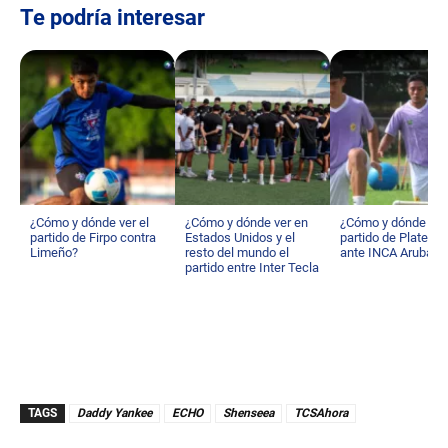
Te podría interesar
¿Cómo y dónde ver el
¿Cómo y dónde ver en
¿Cómo y dónde ver 
partido de Firpo contra
Estados Unidos y el
partido de Platens
Limeño?
resto del mundo el
ante INCA Aruba?
partido entre Inter Tecla
y Alianza?
TAGS
Daddy Yankee
ECHO
Shenseea
TCSAhora