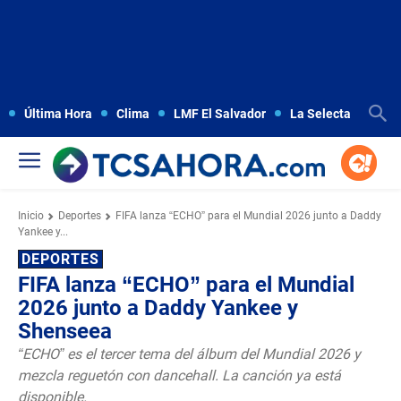
Última Hora
Clima
LMF El Salvador
La Selecta
Copa
Inicio
Deportes
FIFA lanza “ECHO” para el Mundial 2026 junto a Daddy
Yankee y...
DEPORTES
FIFA lanza “ECHO” para el Mundial
2026 junto a Daddy Yankee y
Shenseea
“ECHO” es el tercer tema del álbum del Mundial 2026 y
mezcla reguetón con dancehall. La canción ya está
disponible.