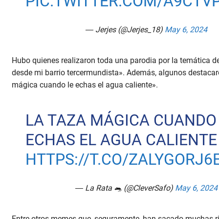
PIC.TWITTER.COM/A9CTV
— Jerjes (@Jerjes_18)
May 6, 2024
Hubo quienes realizaron toda una parodia por la temática de
desde mi barrio tercermundista». Además, algunos destacaron
mágica cuando le echas el agua caliente».
LA TAZA MÁGICA CUANDO
ECHAS EL AGUA CALIENTE
HTTPS://T.CO/ZALYGORJ6
— La Rata 🐀 (@CleverSafo)
May 6, 2024
Entre otros memes que, seguramente, han sacado muchas risa