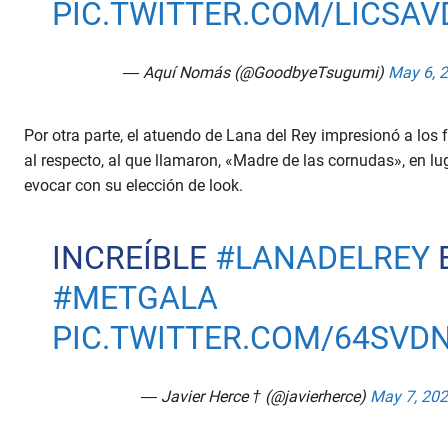
PIC.TWITTER.COM/LICSA
— Aquí Nomás (@GoodbyeTsugumi)
May 6, 
Por otra parte, el atuendo de Lana del Rey impresionó a los
al respecto, al que llamaron, «Madre de las cornudas», en l
evocar con su elección de look.
INCREÍBLE
#LANADELREY
#METGALA
PIC.TWITTER.COM/64SVD
— Javier Herce † (@javierherce)
May 7, 20