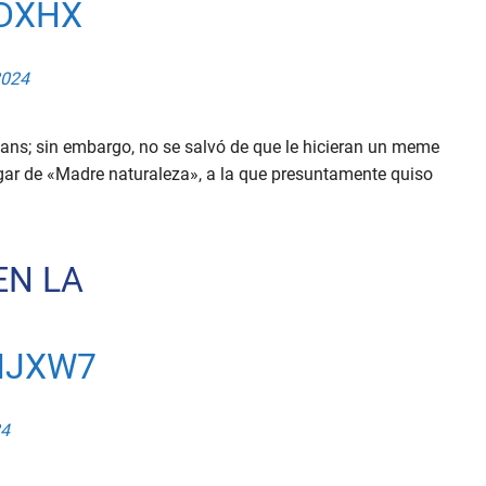
VDXHX
2024
 fans; sin embargo, no se salvó de que le hicieran un meme
ugar de «Madre naturaleza», a la que presuntamente quiso
EN LA
NJXW7
24