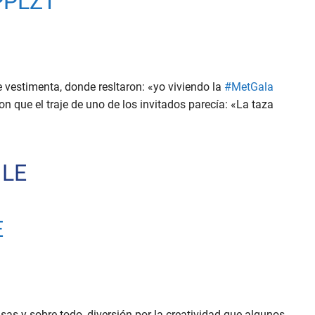
PPLZT
 vestimenta, donde resltaron: «yo viviendo la
#MetGala
 que el traje de uno de los invitados parecía: «La taza
 LE
E
s y sobre todo, diversión por la creatividad que algunos