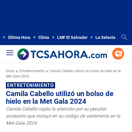
Última Hora
Clima
LMF El Salvador
La Selecta
Copa
Inicio
Entretenimiento
Camila Cabello utilizó un bolso de hielo en la
Met Gala 2024
ENTRETENIMIENTO
Camila Cabello utilizó un bolso de
hielo en la Met Gala 2024
Camila Cabello capta la atención por su peculiar
accesorio que incluyó en su código de vestimenta en la
Met Gala 2024.