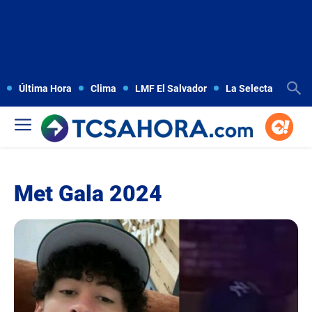
Última Hora
Clima
LMF El Salvador
La Selecta
Copa
Met Gala 2024