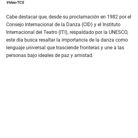
Video/TCS
s
e
c
Cabe destacar que, desde su proclamación en 1982 por el
o
n
Consejo Internacional de la Danza (CID) y el Instituto
d
Internacional del Teatro (ITI), respaldado por la UNESCO,
s
o
este día busca resaltar la importancia de la danza como
f
lenguaje universal que trasciende fronteras y une a las
1
m
personas bajo ideales de paz y amistad.
i
n
u
t
e
,
3
3
s
e
c
o
n
d
s