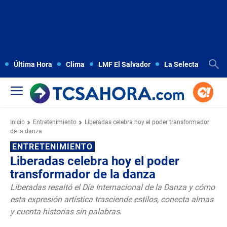
Última Hora
Clima
LMF El Salvador
La Selecta
Copa
Inicio
Entretenimiento
Liberadas celebra hoy el poder transformador
de la danza
ENTRETENIMIENTO
Liberadas celebra hoy el poder
transformador de la danza
Liberadas resaltó el Día Internacional de la Danza y cómo
esta expresión artística trasciende estilos, conecta almas
y cuenta historias sin palabras.