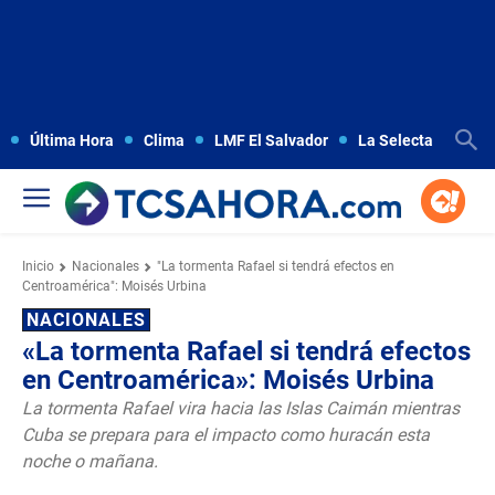
Última Hora
Clima
LMF El Salvador
La Selecta
Copa
Inicio
Nacionales
"La tormenta Rafael si tendrá efectos en
Centroamérica": Moisés Urbina
NACIONALES
«La tormenta Rafael si tendrá efectos
en Centroamérica»: Moisés Urbina
La tormenta Rafael vira hacia las Islas Caimán mientras
Cuba se prepara para el impacto como huracán esta
noche o mañana.