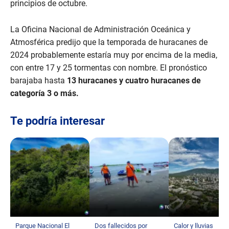
s
principios de octubre.
La Oficina Nacional de Administración Oceánica y
Atmosférica predijo que la temporada de huracanes de
2024 probablemente estaría muy por encima de la media,
con entre 17 y 25 tormentas con nombre. El pronóstico
barajaba hasta
13 huracanes y cuatro huracanes de
categoría 3 o más.
Te podría interesar
Parque Nacional El
Dos fallecidos por
Calor y lluvias