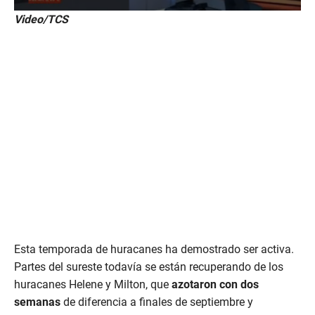
0
Video/TCS
s
e
c
o
n
d
s
o
f
7
m
i
n
u
t
e
s
,
4
9
Esta temporada de huracanes ha demostrado ser activa.
s
e
Partes del sureste todavía se están recuperando de los
c
huracanes Helene y Milton, que
azotaron con dos
o
n
semanas
de diferencia a finales de septiembre y
d