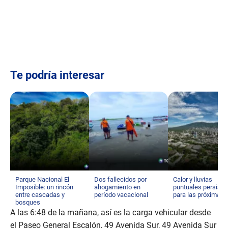
c
o
n
d
s
o
f
4
m
Te podría interesar
i
n
u
t
e
s
,
4
0
s
e
c
o
Parque Nacional El
Dos fallecidos por
Calor y lluvias
n
Imposible: un rincón
ahogamiento en
puntuales persisti
d
entre cascadas y
período vacacional
para las próximas 
s
bosques
A las 6:48 de la mañana, así es la carga vehicular desde
el Paseo General Escalón, 49 Avenida Sur, 49 Avenida Sur