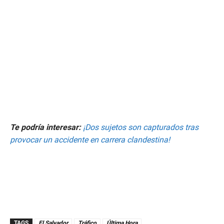
2
m
i
n
u
t
e
s
,
4
0
s
e
c
o
n
Te podría interesar:
¡Dos sujetos son capturados tras
d
s
provocar un accidente en carrera clandestina!
TAGS
El Salvador
Tráfico
Última Hora