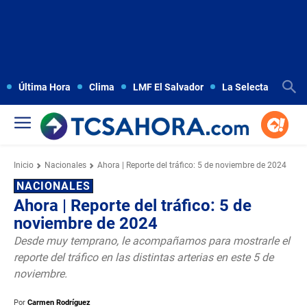
Última Hora
Clima
LMF El Salvador
La Selecta
Copa
Inicio
Nacionales
Ahora | Reporte del tráfico: 5 de noviembre de 2024
NACIONALES
Ahora | Reporte del tráfico: 5 de
noviembre de 2024
Desde muy temprano, le acompañamos para mostrarle el
reporte del tráfico en las distintas arterias en este 5 de
noviembre.
Por
Carmen Rodríguez