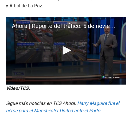
y Árbol de La Paz.
Ahora | Reporte del tráfico: 5 de noviembre de 2024
0
Video/TCS.
s
e
c
Sigue más noticias en TCS Ahora:
Harry Maguire fue el
o
n
héroe para el Manchester United ante el Porto
.
d
s
o
f