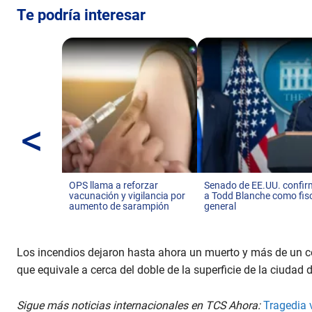
m
Te podría interesar
e
9
0
%
<
OPS llama a reforzar
Senado de EE.UU. confi
vacunación y vigilancia por
a Todd Blanche como fis
aumento de sarampión
general
Los incendios dejaron hasta ahora un muerto y más de un 
que equivale a cerca del doble de la superficie de la ciudad 
Sigue más noticias internacionales en TCS Ahora:
Tragedia 