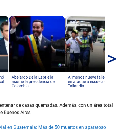
>
Tr
eje
ci
rmó
Abelardo De la Espriella
Al menos nueve fallecidos
cal
asume la presidencia de
en ataque a escuela en
Colombia
Tailandia
centenar de casas quemadas. Además, con un área total
de Buenos Aires.
vial en Guatemala: Más de 50 muertos en aparatoso