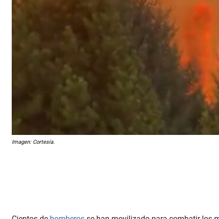
Imagen: Cortesía.
Cientos de
bomberos
se han movilizado para combatir los m