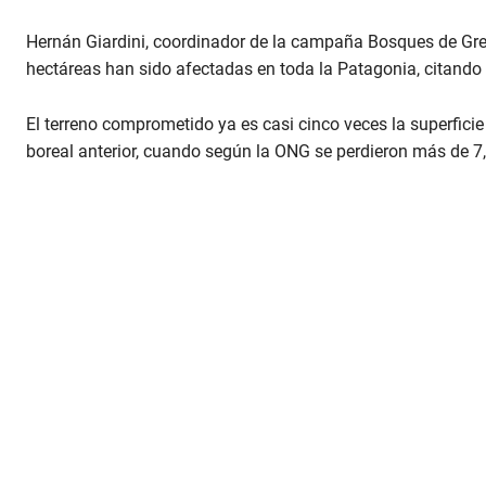
e
c
Hernán Giardini, coordinador de la campaña Bosques de Gre
o
n
hectáreas han sido afectadas en toda la Patagonia, citando r
d
s
o
El terreno comprometido ya es casi cinco veces la superfic
f
boreal anterior, cuando según la ONG se perdieron más de 7
1
m
i
n
u
t
e
,
7
s
e
c
o
n
d
s
V
o
l
u