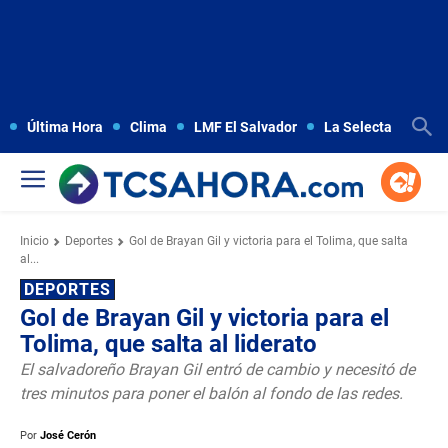
Última Hora
Clima
LMF El Salvador
La Selecta
Copa
Inicio
Deportes
Gol de Brayan Gil y victoria para el Tolima, que salta
al...
DEPORTES
Gol de Brayan Gil y victoria para el
Tolima, que salta al liderato
El salvadoreño Brayan Gil entró de cambio y necesitó de
tres minutos para poner el balón al fondo de las redes.
Por
José Cerón