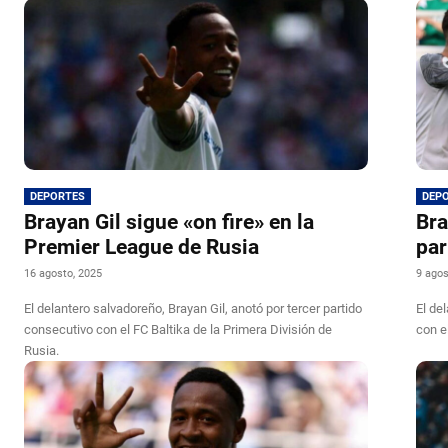
DEPORTES
DEP
Brayan Gil sigue «on fire» en la
Bra
Premier League de Rusia
par
16 agosto, 2025
9 agos
El delantero salvadoreño, Brayan Gil, anotó por tercer partido
El de
consecutivo con el FC Baltika de la Primera División de
con e
Rusia.