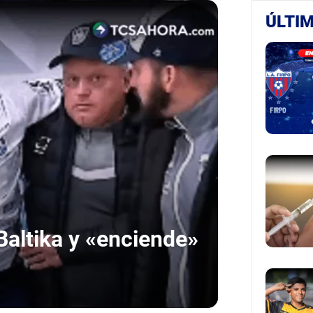
ÚLTIM
 Baltika y «enciende»