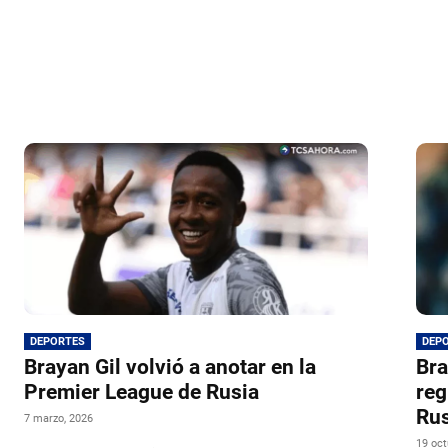
DEPORTES
DEP
Brayan Gil volvió a anotar en la
Bra
Premier League de Rusia
reg
Rus
7 marzo, 2026
19 oct