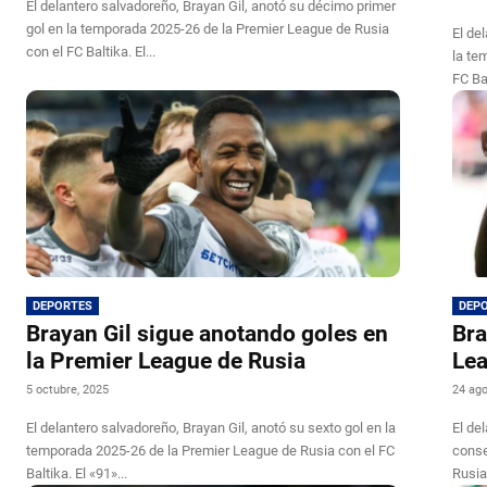
El delantero salvadoreño, Brayan Gil, anotó su décimo primer
gol en la temporada 2025-26 de la Premier League de Rusia
El de
con el FC Baltika. El...
la te
DEPORTES
DEP
Brayan Gil sigue anotando goles en
Bra
la Premier League de Rusia
Lea
5 octubre, 2025
24 ago
El delantero salvadoreño, Brayan Gil, anotó su sexto gol en la
El de
temporada 2025-26 de la Premier League de Rusia con el FC
conse
Baltika. El «91»...
Rusia