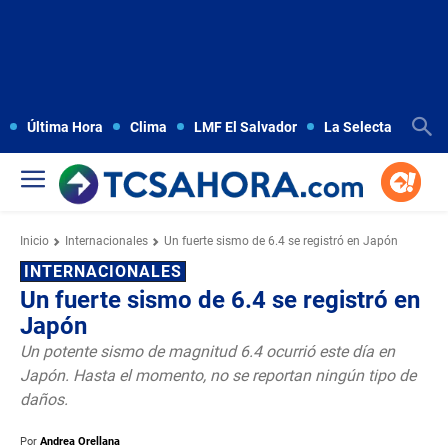
Última Hora
Clima
LMF El Salvador
La Selecta
Copa
Inicio
Internacionales
Un fuerte sismo de 6.4 se registró en Japón
INTERNACIONALES
Un fuerte sismo de 6.4 se registró en
Japón
Un potente sismo de magnitud 6.4 ocurrió este día en
Japón. Hasta el momento, no se reportan ningún tipo de
daños.
Por
Andrea Orellana