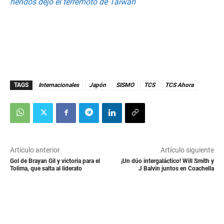
heridos dejó el terremoto de Taiwán
TAGS
Internacionales
Japón
SISMO
TCS
TCS Ahora
Artículo anterior
Artículo siguiente
Gol de Brayan Gil y victoria para el
¡Un dúo intergaláctico! Will Smith y
Tolima, que salta al liderato
J Balvin juntos en Coachella