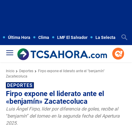
Última Hora
Clima
LMF El Salvador
La Selecta
Copa
Inicio
Deportes
Firpo expone el liderato ante el "benjamín"
Zacatecoluca
DEPORTES
Firpo expone el liderato ante el
«benjamín» Zacatecoluca
Luis Ángel Firpo, líder por diferencia de goles, recibe al
“benjamín” del torneo en la segunda fecha del Apertura
2025.