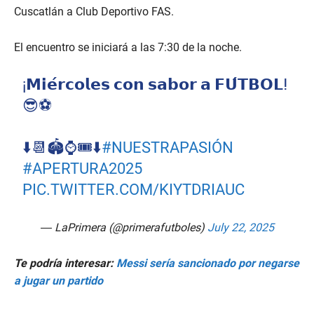
Cuscatlán a Club Deportivo FAS.
El encuentro se iniciará a las 7:30 de la noche.
¡𝗠𝗶𝗲́𝗿𝗰𝗼𝗹𝗲𝘀 𝗰𝗼𝗻 𝘀𝗮𝗯𝗼𝗿 𝗮 𝗙𝗨́𝗧𝗕𝗢𝗟ⵑ
😎⚽️
⬇️📆🏟️⌚️🎟️⬇️
#NUESTRAPASIÓN
#APERTURA2025
PIC.TWITTER.COM/KIYTDRIAUC
— LaPrimera (@primerafutboles)
July 22, 2025
Te podría interesar:
Messi sería sancionado por negarse
a jugar un partido