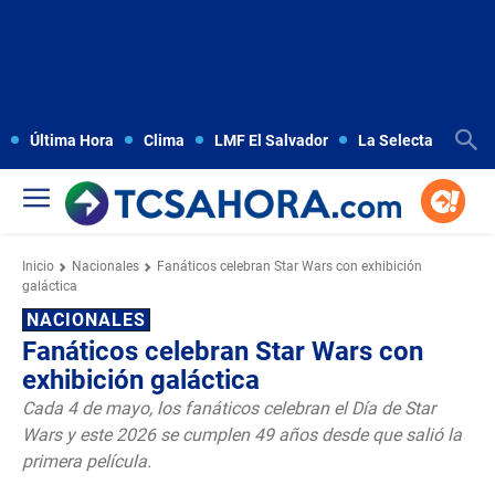
Última Hora
Clima
LMF El Salvador
La Selecta
Copa
Inicio
Nacionales
Fanáticos celebran Star Wars con exhibición
galáctica
NACIONALES
Fanáticos celebran Star Wars con
exhibición galáctica
Cada 4 de mayo, los fanáticos celebran el Día de Star
Wars y este 2026 se cumplen 49 años desde que salió la
primera película.