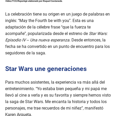
Video/TCS/Reportaje elaborado por Raquel Castaneda.
s
e
c
La celebración tiene su origen en un juego de palabras en
o
n
inglés: “May the Fourth be with you”. Esta es una
d
adaptación de la célebre frase “que la fuerza te
s
o
acompañe”, popularizada desde el estreno de
Star Wars:
f
Episodio IV – Una nueva esperanza
. Desde entonces, la
2
m
fecha se ha convertido en un punto de encuentro para los
i
seguidores de la saga.
n
u
t
e
Star Wars une generaciones
s
,
2
4
Para muchos asistentes, la experiencia va más allá del
s
entretenimiento. “Yo estaba bien pequeña y mi papá me
e
c
llevó al cine a verla y es su favorita y siempre hemos visto
o
la saga de Star Wars. Me encanta la historia y todos los
n
d
personajes, me trae recuerdos de mi niñez”, manifestó
s
Karen Argueta.