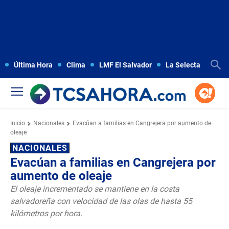
Última Hora
Clima
LMF El Salvador
La Selecta
Copa
Inicio
Nacionales
Evacúan a familias en Cangrejera por aumento de
oleaje
NACIONALES
Evacúan a familias en Cangrejera por
aumento de oleaje
El oleaje incrementado se mantiene en la costa
salvadoreña con velocidad de las olas de hasta 55
kilómetros por hora.