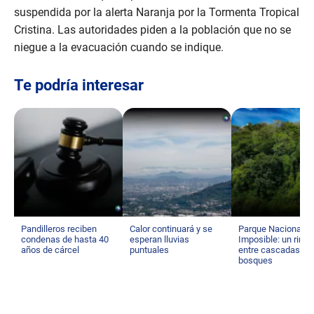
suspendida por la alerta Naranja por la Tormenta Tropical
Cristina. Las autoridades piden a la población que no se
niegue a la evacuación cuando se indique.
Te podría interesar
Pandilleros reciben
Calor continuará y se
Parque Nacional El
condenas de hasta 40
esperan lluvias
Imposible: un rinc
años de cárcel
puntuales
entre cascadas y
bosques