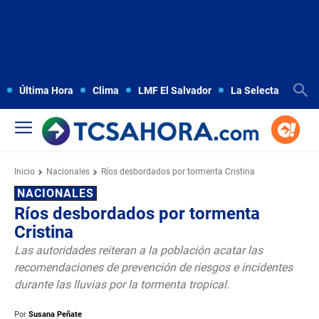
Última Hora
Clima
LMF El Salvador
La Selecta
Copa
Inicio
Nacionales
Ríos desbordados por tormenta Cristina
NACIONALES
Ríos desbordados por tormenta
Cristina
Las autoridades reiteran a la población acatar las
recomendaciones de prevención de riesgos e incidentes
durante las lluvias por la tormenta tropical.
Por
Susana Peñate