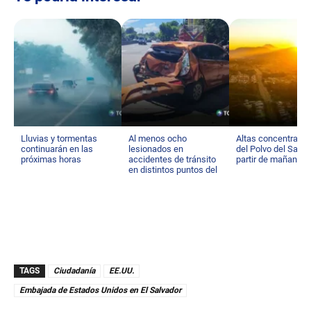
Lluvias y tormentas
Al menos ocho
Altas concentraci
continuarán en las
lesionados en
del Polvo del Sahar
próximas horas
accidentes de tránsito
partir de mañana
en distintos puntos del
país
TAGS
Ciudadanía
EE.UU.
Embajada de Estados Unidos en El Salvador