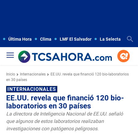
Última Hora
Clima
LMF El Salvador
La Selecta
Copa
Inicio
Internacionales
EE.UU. revela que financió 120 bio-laboratorios
en 30 países
INTERNACIONALES
EE.UU. revela que financió 120 bio-
laboratorios en 30 países
La directora de Inteligencia Nacional de EE.UU. señaló
que algunos de estos laboratorios realizaban
investigaciones con patógenos peligrosos.