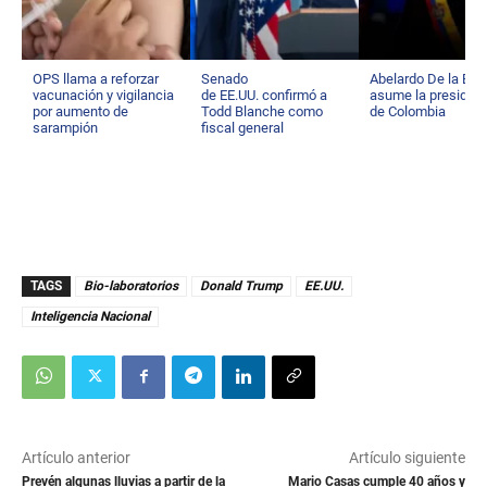
OPS llama a reforzar
Senado
Abelardo De la Espr
vacunación y vigilancia
de EE.UU. confirmó a
asume la presiden
por aumento de
Todd Blanche como
de Colombia
sarampión
fiscal general
TAGS
Bio-laboratorios
Donald Trump
EE.UU.
Inteligencia Nacional
Artículo anterior
Artículo siguiente
Prevén algunas lluvias a partir de la
Mario Casas cumple 40 años y