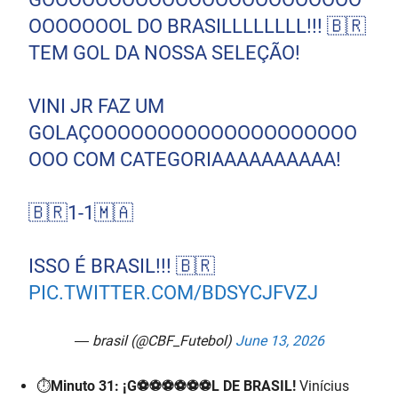
OOOOOOOL DO BRASILLLLLLLL!!! 🇧🇷
TEM GOL DA NOSSA SELEÇÃO!
VINI JR FAZ UM
GOLAÇOOOOOOOOOOOOOOOOOOOO
OOO COM CATEGORIAAAAAAAAAA!
🇧🇷1-1🇲🇦
ISSO É BRASIL!!! 🇧🇷
PIC.TWITTER.COM/BDSYCJFVZJ
— brasil (@CBF_Futebol)
June 13, 2026
⏱️
Minuto 31:
¡G⚽⚽⚽⚽⚽⚽L DE BRASIL!
Vinícius