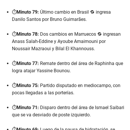
⏱️
Minuto 79:
Último cambio en Brasil 🔁 ingresa
Danilo Santos por Bruno Guimarães.
⏱️
Minuto 78:
Dos cambios en Marruecos 🔁 ingresan
Anass Salah-Eddine y Ayoube Amaimouni por
Noussair Mazraoui y Bilal El Khannouss.
⏱️
Minuto 77:
Remate dentro del área de Raphinha que
logra atajar Yassine Bounou.
⏱️
Minuto 75:
Partido disputado en mediocampo, con
pocas llegadas a las porterías.
⏱️
Minuto 71:
Disparo dentro del área de Ismael Saibari
que se va desviado de poste izquierdo.
⏱️
Minuto 69:
Luego de la pausa de hidratación, se