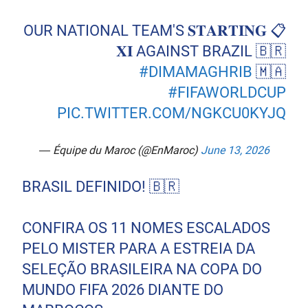
📋 OUR NATIONAL TEAM'S 𝐒𝐓𝐀𝐑𝐓𝐈𝐍𝐆
𝐗𝐈 AGAINST BRAZIL 🇧🇷
#DIMAMAGHRIB
🇲🇦
#FIFAWORLDCUP
PIC.TWITTER.COM/NGKCU0KYJQ
— Équipe du Maroc (@EnMaroc)
June 13, 2026
BRASIL DEFINIDO! 🇧🇷
CONFIRA OS 11 NOMES ESCALADOS
PELO MISTER PARA A ESTREIA DA
SELEÇÃO BRASILEIRA NA COPA DO
MUNDO FIFA 2026 DIANTE DO