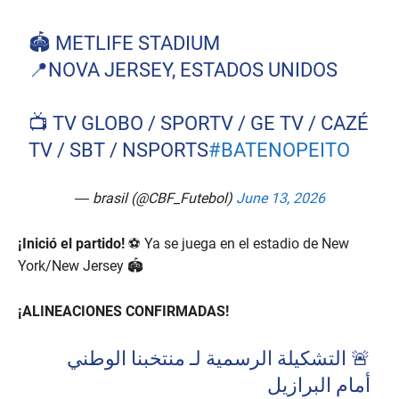
🏟️ METLIFE STADIUM
📍NOVA JERSEY, ESTADOS UNIDOS
📺 TV GLOBO / SPORTV / GE TV / CAZÉ
TV / SBT / NSPORTS
#BATENOPEITO
— brasil (@CBF_Futebol)
June 13, 2026
¡Inició el partido!
⚽ Ya se juega en el estadio de New
York/New Jersey
🏟️
¡ALINEACIONES CONFIRMADAS!
🚨 التشكيلة الرسمية لـ منتخبنا الوطني
أمام البرازيل