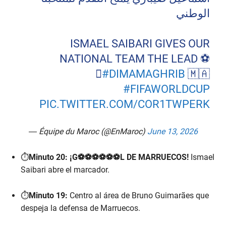
الوطني
ISMAEL SAIBARI GIVES OUR
NATIONAL TEAM THE LEAD ⚽
️
#DIMAMAGHRIB
🇲🇦
#FIFAWORLDCUP
PIC.TWITTER.COM/COR1TWPERK
— Équipe du Maroc (@EnMaroc)
June 13, 2026
⏱️
Minuto 20:
¡G⚽⚽⚽⚽⚽⚽L DE MARRUECOS!
Ismael
Saibari abre el marcador.
⏱️
Minuto 19:
Centro al área de Bruno Guimarães que
despeja la defensa de Marruecos.