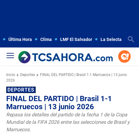
Última Hora
Clima
LMF El Salvador
La Selecta
Copa
Inicio
Deportes
FINAL DEL PARTIDO | Brasil 1-1 Marruecos | 13 junio
2026
DEPORTES
FINAL DEL PARTIDO | Brasil 1-1
Marruecos | 13 junio 2026
Repasa los detalles del partido de la fecha 1 de la Copa
Mundial de la FIFA 2026 entre las selecciones de Brasil y
Marruecos.