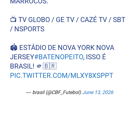
MARROCOS.
📺 TV GLOBO / GE TV / CAZÉ TV / SBT
/ NSPORTS
🏟️ ESTÁDIO DE NOVA YORK NOVA
JERSEY
#BATENOPEITO
, ISSO É
BRASIL! 🫵🇧🇷
PIC.TWITTER.COM/MLXY8XSPPT
— brasil (@CBF_Futebol)
June 13, 2026