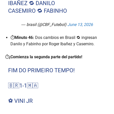
IBAÑEZ 🔁 DANILO
CASEMIRO 🔁 FABINHO
— brasil (@CBF_Futebol)
June 13, 2026
⏱️
Minuto 46:
Dos cambios en Brasil 🔁 ingresan
Danilo y Fabinho por Roger Ibañez y Casemiro.
⏱️
¡Comienza la segunda parte del partido!
FIM DO PRIMEIRO TEMPO!
🇧🇷1-1🇲🇦
⚽️ VINI JR