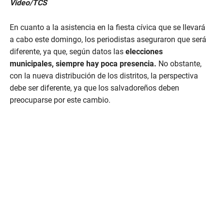
Video/TCS
s
e
c
En cuanto a la asistencia en la fiesta cívica que se llevará
o
n
a cabo este domingo, los periodistas aseguraron que será
d
diferente, ya que, según datos las
elecciones
s
o
municipales, siempre hay poca presencia.
No obstante,
f
con la nueva distribución de los distritos, la perspectiva
3
m
debe ser diferente, ya que los salvadoreños deben
i
preocuparse por este cambio.
n
u
t
e
s
,
4
1
s
e
c
o
n
d
s