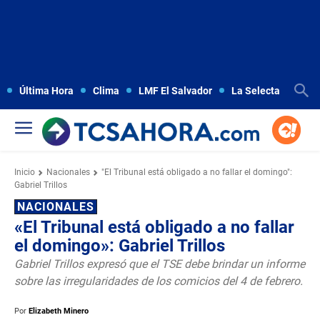
Última Hora
Clima
LMF El Salvador
La Selecta
Copa
Inicio
Nacionales
"El Tribunal está obligado a no fallar el domingo":
Gabriel Trillos
NACIONALES
«El Tribunal está obligado a no fallar
el domingo»: Gabriel Trillos
Gabriel Trillos expresó que el TSE debe brindar un informe
sobre las irregularidades de los comicios del 4 de febrero.
Por
Elizabeth Minero