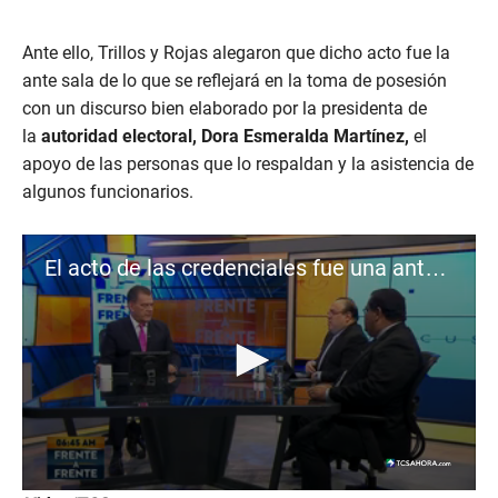
Ante ello, Trillos y Rojas alegaron que dicho acto fue la
ante sala de lo que se reflejará en la toma de posesión
con un discurso bien elaborado por la presidenta de
la
autoridad electoral, Dora Esmeralda Martínez,
el
apoyo de las personas que lo respaldan y la asistencia de
algunos funcionarios.
El acto de las credenciales fue una antesala de la toma de posesión: Gabriel Trillos
0