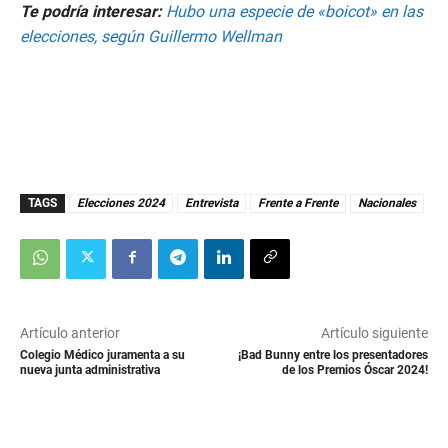
c
Te podría interesar:
Hubo una especie de «boicot» en las
o
n
elecciones, según Guillermo Wellman
d
s
o
f
4
m
i
n
u
t
TAGS
Elecciones 2024
Entrevista
Frente a Frente
Nacionales
e
s
,
4
2
s
e
c
Artículo anterior
Artículo siguiente
o
n
Colegio Médico juramenta a su
¡Bad Bunny entre los presentadores
d
nueva junta administrativa
de los Premios Óscar 2024!
s