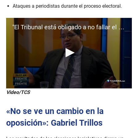
Ataques a periodistas durante el proceso electoral.
"El Tribunal está obligado a no fallar el domingo": Gabriel Trillos
0
Video/TCS
s
e
c
«No se ve un cambio en la
o
n
d
oposición»: Gabriel Trillos
s
o
f