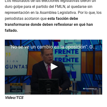
Los resultados de las elecciones legislativas dieron un
5
m
duro golpe para el partido del FMLN, al quedarse sin
i
representación en la Asamblea Legislativa. Por lo que, los
n
u
periodistas acotaron que
esta facción debe
t
e
transformarse donde deben reflexionar en qué han
s
fallado.
,
3
5
s
"No se ve un cambio en la oposición": Gabriel Trillos
e
c
o
n
d
s
0
Video/TCS
s
e