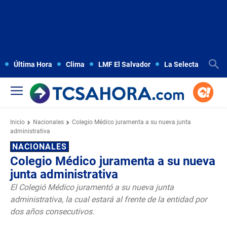
Última Hora
Clima
LMF El Salvador
La Selecta
Copa
Inicio
Nacionales
Colegio Médico juramenta a su nueva junta
administrativa
NACIONALES
Colegio Médico juramenta a su nueva
junta administrativa
El Colegió Médico juramentó a su nueva junta
administrativa, la cual estará al frente de la entidad por
dos años consecutivos.