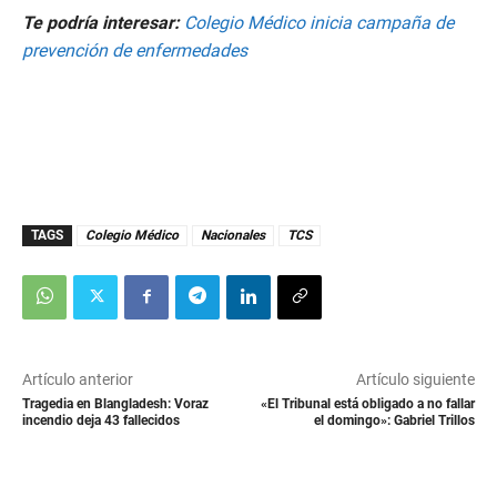
c
Te podría interesar:
Colegio Médico inicia campaña de
o
n
prevención de enfermedades
d
s
o
f
3
m
i
n
u
t
TAGS
Colegio Médico
Nacionales
TCS
e
s
,
9
s
e
c
o
Artículo anterior
Artículo siguiente
n
d
Tragedia en Blangladesh: Voraz
«El Tribunal está obligado a no fallar
s
incendio deja 43 fallecidos
el domingo»: Gabriel Trillos