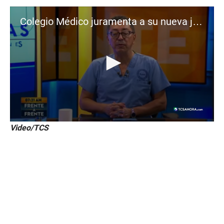
Colegio Médico juramenta a su nueva junta administrativa
0
Video/TCS
s
e
c
o
n
d
s
o
f
2
m
i