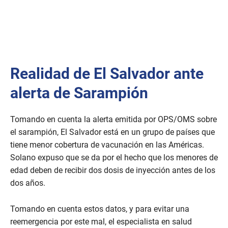
n
u
t
e
s
,
5
6
Realidad de El Salvador ante
s
e
c
alerta de Sarampión
o
n
d
s
Tomando en cuenta la alerta emitida por OPS/OMS sobre
el sarampión, El Salvador está en un grupo de países que
tiene menor cobertura de vacunación en las Américas.
Solano expuso que se da por el hecho que los menores de
edad deben de recibir dos dosis de inyección antes de los
dos años.
Tomando en cuenta estos datos, y para evitar una
reemergencia por este mal, el especialista en salud