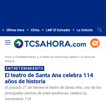
Última Hora
Clima
LMF El Salvador
La Selecta
Copa
Inicio
Entretenimiento
El teatro de Santa Ana celebra 114 años de
historia
ENTRETENIMIENTO
El teatro de Santa Ana celebra 114
años de historia
El pasado 27 de febrero el teatro de Santa Ana, uno de los
principales centros de artes escénicas, celebró su
aniversario 114.