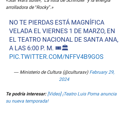
«Star Wars suite», “La lista de Schindler” y la energía
arrolladora de “Rocky”.»
NO TE PIERDAS ESTÁ MAGNÍFICA
VELADA EL VIERNES 1 DE MARZO, EN
EL TEATRO NACIONAL DE SANTA ANA,
A LAS 6:00 P. M. 🎟️🏛️
PIC.TWITTER.COM/NFFV4B9GOS
— Ministerio de Cultura (@culturasv)
February 29,
2024
Te podría interesar:
[Video] ¡Teatro Luis Poma anuncia
su nueva temporada!