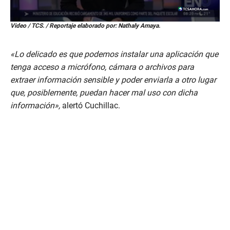
0
Video / TCS. / Reportaje elaborado por: Nathaly Amaya.
s
e
c
«Lo delicado es que podemos instalar una aplicación que
o
n
tenga acceso a micrófono, cámara o archivos para
d
extraer información sensible y poder enviarla a otro lugar
s
o
que, posiblemente, puedan hacer mal uso con dicha
f
información»,
alertó Cuchillac.
2
m
i
n
u
t
e
s
,
2
4
s
e
c
o