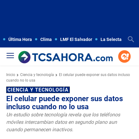
Última Hora
Clima
LMF El Salvador
La Selecta
Copa
Inicio
Ciencia y tecnología
El celular puede exponer sus datos incluso
cuando no lo usa
CIENCIA Y TECNOLOGÍA
El celular puede exponer sus datos
incluso cuando no lo usa
Un estudio sobre tecnología revela que los teléfonos
móviles intercambian datos en segundo plano aun
cuando permanecen inactivos.