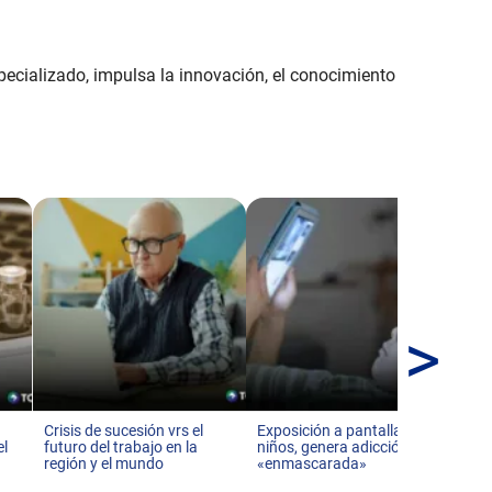
pecializado, impulsa la innovación, el conocimiento
>
Tre
hac
Crisis de sucesión vrs el
Exposición a pantallas en
el
futuro del trabajo en la
niños, genera adicción
región y el mundo
«enmascarada»