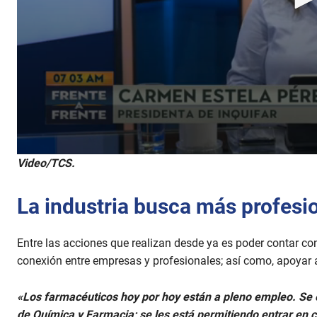
0
Video/TCS.
s
e
c
La industria busca más profesi
o
n
d
s
Entre las acciones que realizan desde ya es poder contar con
o
f
conexión entre empresas y profesionales; así como, apoyar 
2
m
i
«Los farmacéuticos hoy por hoy están a pleno empleo. Se 
n
de Química y Farmacia; se les está permitiendo entrar en c