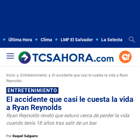
Última Hora
Clima
LMF El Salvador
La Selecta
Copa
Inicio
Entretenimiento
El accidente que casi le cuesta la vida a Ryan
Reynolds
ENTRETENIMIENTO
El accidente que casi le cuesta la vida
a Ryan Reynolds
Ryan Reynolds reveló que estuvo cerca de perder la vida
cuando tenía 18 años tras salir de un bar.
Por
Raquel Salguero