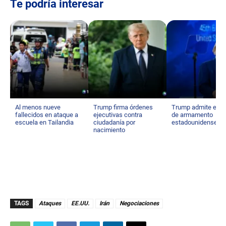
Te podría interesar
Al menos nueve
Trump firma órdenes
Trump admite esc
fallecidos en ataque a
ejecutivas contra
de armamento
escuela en Tailandia
ciudadanía por
estadounidense
nacimiento
TAGS
Ataques
EE.UU.
Irán
Negociaciones