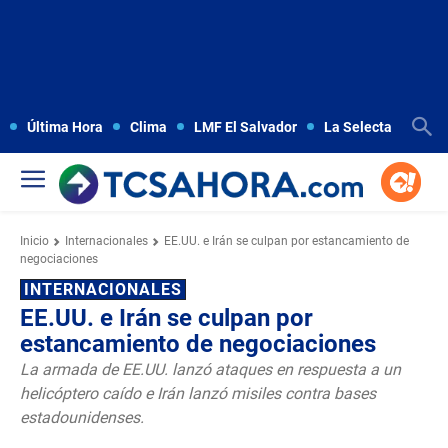
Última Hora
Clima
LMF El Salvador
La Selecta
Copa
Inicio
Internacionales
EE.UU. e Irán se culpan por estancamiento de
negociaciones
INTERNACIONALES
EE.UU. e Irán se culpan por
estancamiento de negociaciones
La armada de EE.UU. lanzó ataques en respuesta a un
helicóptero caído e Irán lanzó misiles contra bases
estadounidenses.