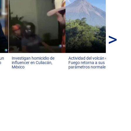
>
EE
po
de 
 un
Investigan homicidio de
Actividad del volcán de
o
influencer en Culiacán,
Fuego retorna a sus
México
parámetros normales