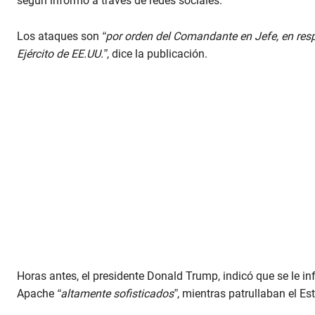
según informó a través de redes sociales.
Los ataques son
“por orden del Comandante en Jefe, en resp
Ejército de EE.UU.”
, dice la publicación.
Horas antes, el presidente Donald Trump, indicó que se le in
Apache
“altamente sofisticados”
, mientras patrullaban el E