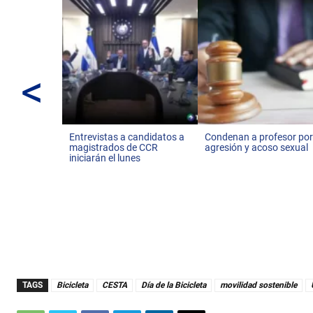
<
Entrevistas a candidatos a
Condenan a profesor po
magistrados de CCR
agresión y acoso sexual
iniciarán el lunes
TAGS
Bicicleta
CESTA
Día de la Bicicleta
movilidad sostenible