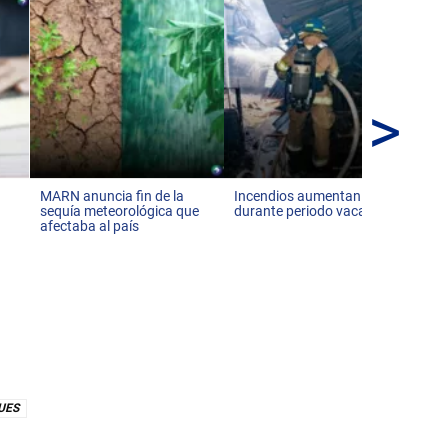
>
Pan
co
de 
r
MARN anuncia fin de la
Incendios aumentan 68 %
sequía meteorológica que
durante periodo vacacional
afectaba al país
UES