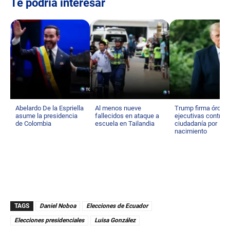
Te podría interesar
Abelardo De la Espriella
Al menos nueve
Trump firma órden
asume la presidencia
fallecidos en ataque a
ejecutivas contra
de Colombia
escuela en Tailandia
ciudadanía por
nacimiento
TAGS
Daniel Noboa
Elecciones de Ecuador
Elecciones presidenciales
Luisa González