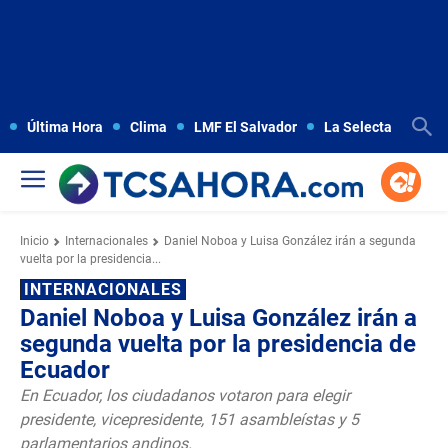
Última Hora
Clima
LMF El Salvador
La Selecta
Copa
Inicio
Internacionales
Daniel Noboa y Luisa González irán a segunda
vuelta por la presidencia...
INTERNACIONALES
Daniel Noboa y Luisa González irán a
segunda vuelta por la presidencia de
Ecuador
En Ecuador, los ciudadanos votaron para elegir
presidente, vicepresidente, 151 asambleístas y 5
parlamentarios andinos.