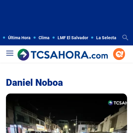
Última Hora
Clima
LMF El Salvador
La Selecta
Copa
Daniel Noboa